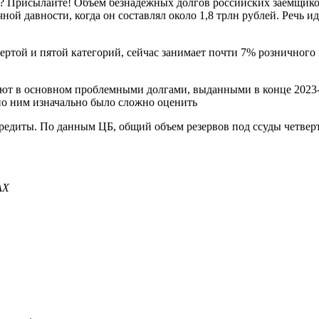
? Присылайте! Объем безнадежных долгов российских заемщиков 
ной давности, когда он составлял около 1,8 трлн рублей. Речь и
той и пятой категорий, сейчас занимает почти 7% розничного по
т в основном проблемными долгами, выданными в конце 2023-г
по ним изначально было сложно оценить
диты. По данным ЦБ, общий объем резервов под ссуды четвертой
АХ