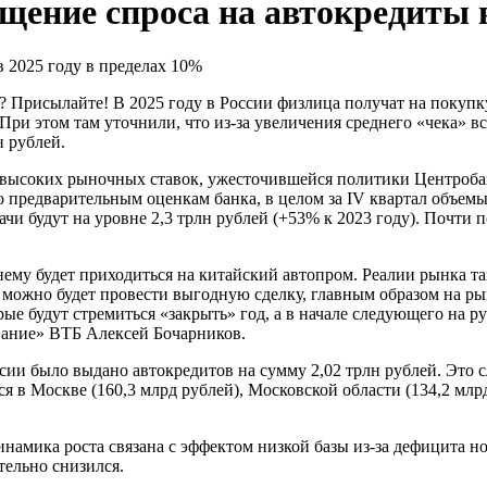
щение спроса на автокредиты в
 Присылайте! В 2025 году в России физлица получат на покупку 
 При этом там уточнили, что из-за увеличения среднего «чека»
н рублей.
не высоких рыночных ставок, ужесточившейся политики Центроб
о предварительным оценкам банка, в целом за IV квартал объем
дачи будут на уровне 2,3 трлн рублей (+53% к 2023 году). Почти
му будет приходиться на китайский автопром. Реалии рынка так
е можно будет провести выгодную сделку, главным образом на ры
е будут стремиться «закрыть» год, а в начале следующего на р
вание» ВТБ Алексей Бочарников.
 России было выдано автокредитов на сумму 2,02 трлн рублей. Э
 Москве (160,3 млрд рублей), Московской области (134,2 млрд)
намика роста связана с эффектом низкой базы из-за дефицита н
ительно снизился.