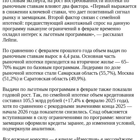
По словам эксперта, на рост востребованности ипотеки по
рыночным ставкам влияют два фактора. «Первый выражается
в снижении ключевой ставки, что дает позитивный сигнал
рынку и заемщикам. Второй фактор связан с семейной
ипотекой: предшествующий ажиотажный спрос на данную
программу накануне ограничений в феврале временно
охладил интерес к льготным программам», — рассказал
Лейпи.
По сравнению с февралем прошлого года объем выдач по
рыночным ставкам вырос в 4,4 раза. Основная часть
рыночной ипотеки приходится на вторичное жилье — 65–
70% выдач по базовым программам. Лидерами по доле
рыночной ипотеки стали Самарская область (55,7%), Москва
(51,2%) и Саратовская область (49,9%).
Выдачи по льготным программам в феврале также показали
годовой рост. Так, по семейной ипотеке объем кредитования
составил 105,5 млрд рублей (+17,4% к февралю 2025 года),
хотя по сравнению с рекордными значениями конца 2025 —
начала 2026 года показатели снизились. Спад объясняется
вступившими в силу ограничениями по программе: многие
заемщики оформили кредиты заранее, до изменения условий,
подчеркнули аналитики.
Все важные новости — в канале «Известия» в мессенджере