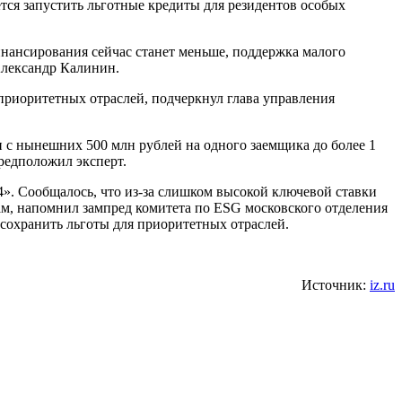
уется запустить льготные кредиты для резидентов особых
инансирования сейчас станет меньше, поддержка малого
Александр Калинин.
приоритетных отраслей, подчеркнул глава управления
и с нынешних 500 млн рублей на одного заемщика до более 1
предположил эксперт.
». Сообщалось, что из-за слишком высокой ключевой ставки
м, напомнил зампред комитета по ESG московского отделения
сохранить льготы для приоритетных отраслей.
Источник:
iz.ru