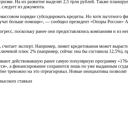
 туризме. На их развитие выделят 2,5 трлн рублей. Также планир
 следует из документа.
массовом порядке субсидировать кредиты. Но хотя льготного ф
получат больше помощи», — сообщил президент «Опоры России» 
гресс, поскольку ранее они предоставлялись компаниям и из не
, считает эксперт. Например, лимит кредитования может выраст
ключевой плюс 2% (например, сейчас она бы составила 12,5%), 
рывают действовавшую ранее самую популярную программу «1764
я», а финансирование сохранится лишь по уже выданным ссуда
йне тревожно на это отреагировал. Новые инициативы позволят 
высоких ставках