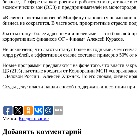
бизнесе, IT, сфере станкостроения и робототехники, а также в
экономических зон (ОЭЗ) и предпринимателей из моногородов,
«В связи с ростом ключевой Минфину становится невыгодно в 
бизнеса не сократится. В частности, приоритетные отрасли 
Льготы станут более адресными и целевыми — это большой про
корпоративных финансов ФГ «Финам» Алексей Курасов.
Не исключено, что льготы станут более выгодными, чем сейчас
млрд рублей, а эффективная ставка составит примерно 50% от 
Новые программы предлагаются на фоне того, что власти зак
ЦБ (21%) льготные кредиты от Корпорации МСП «сворачиваютс
«Деловой России» Алексей Хижняк. По его словам, бизнес кра
Ссуды делу: власти нашли способ поддержать инвестиции при 
Метки:
Кредитование
Добавить комментарий