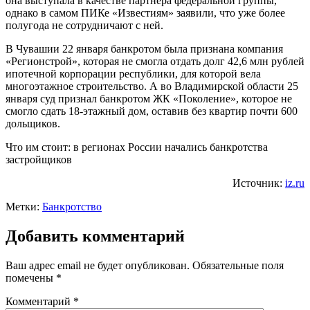
она выступала в качестве партнера федеральной группы,
однако в самом ПИКе «Известиям» заявили, что уже более
полугода не сотрудничают с ней.
В Чувашии 22 января банкротом была признана компания
«Регионстрой», которая не смогла отдать долг 42,6 млн рублей
ипотечной корпорации республики, для которой вела
многоэтажное строительство. А во Владимирской области 25
января суд признал банкротом ЖК «Поколение», которое не
смогло сдать 18-этажный дом, оставив без квартир почти 600
дольщиков.
Что им стоит: в регионах России начались банкротства
застройщиков
Источник:
iz.ru
Метки:
Банкротство
Добавить комментарий
Ваш адрес email не будет опубликован.
Обязательные поля
помечены
*
Комментарий
*