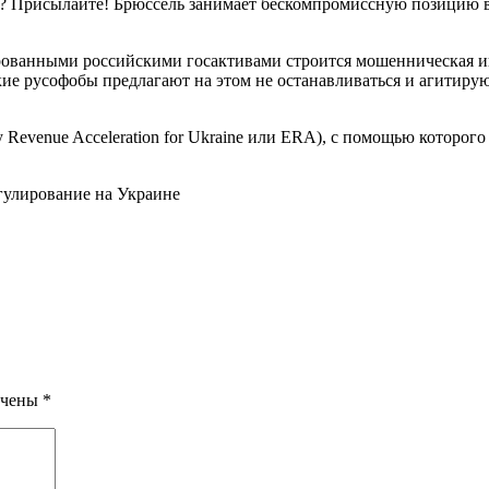
ь? Присылайте! Брюссель занимает бескомпромиссную позицию в
ированными российскими госактивами строится мошенническая 
ские русофобы предлагают на этом не останавливаться и агитир
y Revenue Acceleration for Ukraine или ERA), с помощью которог
гулирование на Украине
ечены
*