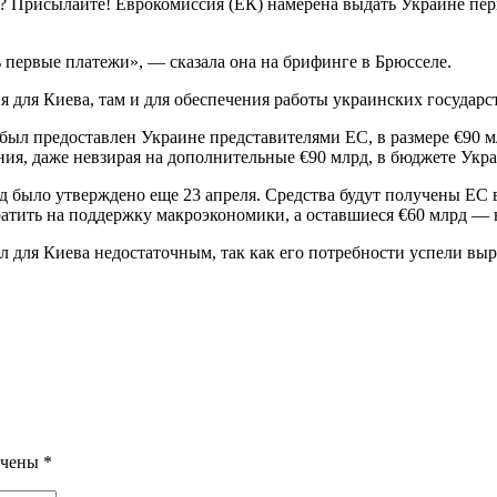
? Присылайте! Еврокомиссия (ЕК) намерена выдать Украине пер
 первые платежи», — сказала она на брифинге в Брюсселе.
я для Киева, там и для обеспечения работы украинских государс
рый был предоставлен Украине представителями ЕС, в размере €90
ия, даже невзирая на дополнительные €90 млрд, в бюджете Укра
д было утверждено еще 23 апреля. Средства будут получены ЕС 
ратить на поддержку макроэкономики, а оставшиеся €60 млрд —
г стал для Киева недостаточным, так как его потребности успели 
ечены
*