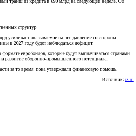
вый транш из кредита в €90 млрд на следующей неделе. Об
твенных структур.
 млрд усиливает оказываемое на нее давление со стороны
ины в 2027 году будет наблюдаться дефицит.
в формате евробондов, которые будут выплачиваться странами
 на развитие оборонно-промышленного потенциала.
вырасти за то время, пока утверждали финанcовую помощь.
Источник:
iz.ru