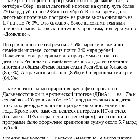
Также растет спрос на программы с господдержкой. Так, в
октябре «Сбер» выдал льготной ипотеки на сумму чуть более
270 млрд руб. (плюс 23% к сентябрю). В то же время доля
льготных ипотечных программ на рынке вновь снизилась на
1,7 п.п. до 76,9%. Это связано с более высокими темпами
прироста рынка базовых ипотечных программ, подчеркнули в
«Домклике».
По сравнению с сентябрем на 27,5% выросли выдачи по
семейной ипотеке, составив почти 240 млрд рублей.
Показатель стал рекордным для программы с начала ее
действия. Регионами с наиболее значимой долей семейной
ипотеки в общем объеме выдач стали Республика Хакасия
(86,2%), Астраханская область (85%) и Ставропольский край
(84,5%).
Также значительный прирост выдач зафиксирован по
Дальневосточной и Арктической ипотеке (ДВиА) — на 17% к
сентябрю. «Сбер» выдал более 21 млрд ипотечных кредитов,
что стало рекордом для этой программы за последние три
года. Кроме того, замечен всплеск интереса к ИТ-ипотеке
(больше на 11% по сравнению с сентябрем), всего по этой
программе было оформлено кредитов на сумму около 5,7 млрд
рублей.
Все важные новости — в канале «Известия» в мессенджере