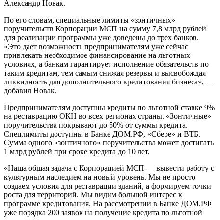
Александр Новак.
По его словам, специальные лимиты «зонтичных»
поручительств Корпорации МСП на сумму 7,8 млрд рублей
для реализации программы уже доведены до трех банков.
«Это дает возможность предпринимателям уже сейчас
привлекать необходимое финансирование на льготных
условиях, а банкам гарантирует исполнение обязательств по
таким кредитам, тем самым снижая резервы и высвобождая
ликвидность для дополнительного кредитования бизнеса», —
добавил Новак.
Предпринимателям доступны кредиты по льготной ставке 9%
на реставрацию ОКН во всех регионах страны. «Зонтичные»
поручительства покрывают до 50% от суммы кредита.
Спецлимиты доступны в Банке ДОМ.РФ, «Сбере» и ВТБ.
Сумма одного «зонтичного» поручительства может достигать
1 млрд рублей при сроке кредита до 10 лет.
«Наша общая задача с Корпорацией МСП — вывести работу с
культурным наследием на новый уровень. Мы не просто
создаем условия для реставрации зданий, а формируем точки
роста для территорий. Мы видим большой интерес к
программе кредитования. На рассмотрении в Банке ДОМ.PФ
уже порядка 200 заявок на получение кредита по льготной