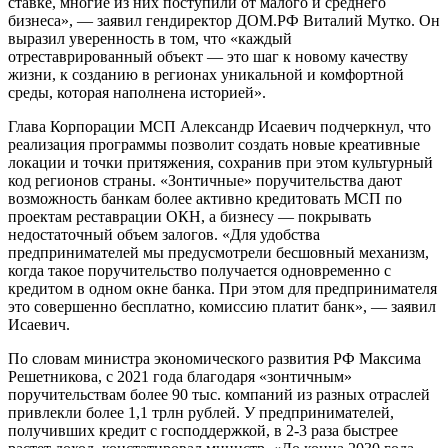
ставке, многие из них поступили от малого и среднего
бизнеса», — заявил гендиректор ДОМ.РФ Виталий Мутко. Он
выразил уверенность в том, что «каждый
отреставрированный объект — это шаг к новому качеству
жизни, к созданию в регионах уникальной и комфортной
среды, которая наполнена историей».
Глава Корпорации МСП Александр Исаевич подчеркнул, что
реализация программы позволит создать новые креативные
локации и точки притяжения, сохранив при этом культурный
код регионов страны. «Зонтичные» поручительства дают
возможность банкам более активно кредитовать МСП по
проектам реставрации ОКН, а бизнесу — покрывать
недостаточный объем залогов. «Для удобства
предпринимателей мы предусмотрели бесшовный механизм,
когда такое поручительство получается одновременно с
кредитом в одном окне банка. При этом для предпринимателя
это совершенно бесплатно, комиссию платит банк», — заявил
Исаевич.
По словам министра экономического развития РФ Максима
Решетникова, с 2021 года благодаря «зонтичным»
поручительствам более 90 тыс. компаний из разных отраслей
привлекли более 1,1 трлн рублей. У предпринимателей,
получивших кредит с господдержкой, в 2-3 раза быстрее