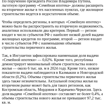
По поручению президента России Владимира Путина,
льготную программу «Семейная ипотека» должны расширить
на вторичное жилье в тех населенных пунктах, где жилищное
строительство ведется в недостаточном объеме.
Чтобы определить регионы, в которых «Семейную ипотеку»
можно было бы распространить на вторичную недвижимость,
аналитики использовали два критерия. Первый — регион
входит в число субъектов РФ с наиболее низкой долей выдачи
жилищных кредитов по программе, второй — регион входит
в число субъектов РФ с наименьшими объемами
строительства первичного жилья.
Так, в Ингушетии зафиксирована наименьшая доля выдачи
«Семейной ипотеки» — 0,02%. Кроме того, республика
демонстрирует минимальный объем строительства нового
жилья — около 6 тыс. кв. м в 2024 году. Кроме того, низкие
показатели выдачи наблюдаются в Калмыкии и Новгородской
области (0,2%). Объемы строительства первичного жилья
здесь также незначительны. Актуальной покупка жилья на
вторичном рынке может быть для таких регионов, как
Костромская область, Мордовия и Карачаево-Черкесия. Здесь
доля выдачи «Семейной ипотеки» составляет не более 0,4%, а
объемы строительства нового жилья не превышают 97,2 тыс.
кв. м.