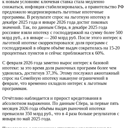
к новым условиям: ключевая ставка стала медленно
снижаться, инфляция стабилизировалась, а правительство РФ
предложило модернизировать льготные ипотечные
программы. В результате спрос на льготную ипотеку в
декабре 2025 года и январе 2026 года достиг пиковых
значений. Так, по данным Сбера, в декабре 2025 года
россияне взяли ипотеку с господдержкой на сумму более 500
млрд руб., а в январе — 260 млрд руб. После этого интерес к
льготной ипотеке скорректировался: доля программ с
господдержкой в общем объёме выдач сократилась на 15-20
процентных пунктов и сейчас приближается к 60%.
С февраля 2026 года заметно вырос интерес к базовой
ипотеке: за это время доля рыночных программ более чем
удвоилась, достигнув 37,3%. Этому послужил ажиотажный
спрос на Семейную ипотеку накануне ограничений в
феврале, что временно охладило интерес к льготным
программам.
Отчётливо наблюдается и прирост кредитования в
абсолютном выражении. По данным Сбера, за первые пять
месяцев 2026 года объёмы выдач рыночной ипотеки
превысили 350 млрд руб., что в 4 раза больше результатов с
января по май 2025 года.