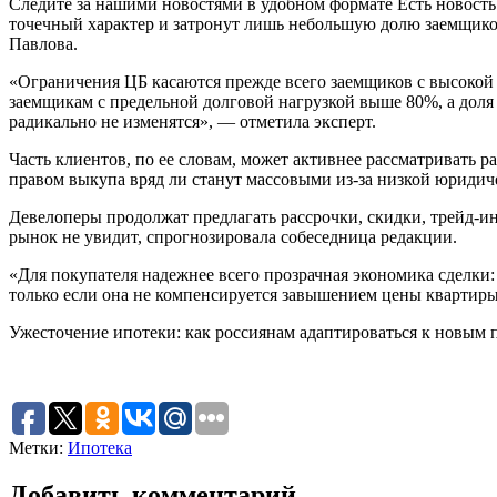
Следите за нашими новостями в удобном формате Есть новость
точечный характер и затронут лишь небольшую долю заемщико
Павлова.
«Ограничения ЦБ касаются прежде всего заемщиков с высокой 
заемщикам с предельной долговой нагрузкой выше 80%, а доля
радикально не изменятся», — отметила эксперт.
Часть клиентов, по ее словам, может активнее рассматривать р
правом выкупа вряд ли станут массовыми из-за низкой юридиче
Девелоперы продолжат предлагать рассрочки, скидки, трейд-и
рынок не увидит, спрогнозировала собеседница редакции.
«Для покупателя надежнее всего прозрачная экономика сделки:
только если она не компенсируется завышением цены квартир
Ужесточение ипотеки: как россиянам адаптироваться к новым
Метки:
Ипотека
Добавить комментарий