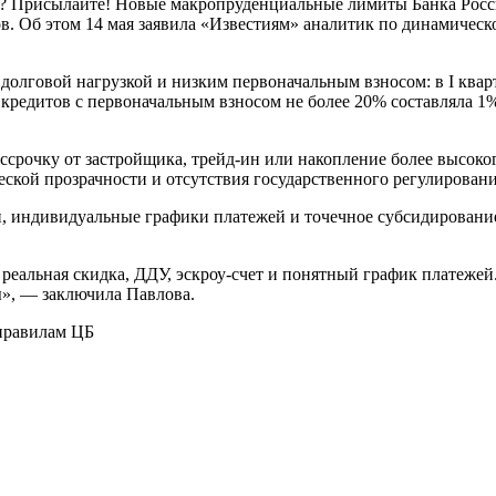
? Присылайте! Новые макропруденциальные лимиты Банка России 
в. Об этом 14 мая заявила «Известиям» аналитик по динамиче
долговой нагрузкой и низким первоначальным взносом: в I квар
 кредитов с первоначальным взносом не более 20% составляла 1
ассрочку от застройщика, трейд-ин или накопление более высоко
ской прозрачности и отсутствия государственного регулировани
н, индивидуальные графики платежей и точечное субсидирование
 реальная скидка, ДДУ, эскроу-счет и понятный график платежей
ы», — заключила Павлова.
 правилам ЦБ