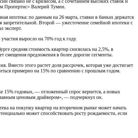
и связано не с кризисом, а с сочетанием высоких ставок и
ам Пропертис» Валерий Тумин.
ая ипотека: по данным на 26 марта, ставки в банках держатся
ся запретительной. Второй — ужесточение семейной ипотеки с
л эксперт.
 участия выросло на 70% год к году.
урге средняя стоимость квартир снизилась на 2,5%, в
чет смещения предложения в более дорогие сегменты.
. Вместо этого растет доля рассрочек, которая уже достигает
зиться примерно на 15% по сравнению с прошлым годом.
же 15% годовых, — отложенный спрос вернется, а новых
 главным ценовым драйвером», — подчеркнул он.
тека на покупку квартир на вторичном рынке может начать
отенциально может способствовать росту рождаемости, если