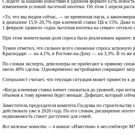
Следите за нашими новостями в удобном формате Есть новость?
изменением условий льготной ипотеки. Об этом 1 апреля рас
«То, что мы видим сейчас, — не временная пауза, а закономер
в диапазоне 15,9–20,7% при ключевой ставке ЦБ в 15%. Даже н
1 февраля: правило «одна льготная ипотека на семью» отсекло и
При этом значительная доля спроса была реализована заранее: 
Тумин отметил, что сильнее всего снижение спроса затронуло р
Краснодаре — на 4,1%, в Ростове-на-Дону — на 3,3%. В то же
По словам эксперта, девелоперы не прибегают к прямому сниже
около 40% сделок. Одновременно застройщики сокращают запус
Специалист считает, что текущая ситуация может привести к 
«Когда ключевая ставка начнет снижаться до уровней, при ко
объемов к тому времени будет меньше. Дефицит, который сейч
Заместитель председателя комитета Госдумы по строительству
действовать уже в 2026 году. По его словам, расширение ипо
недвижимость станет доступнее для семей.
Все важные новости — в канале «Известия» в мессенджере М