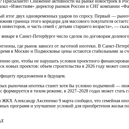
 Присылайте! Снижение активности на рынке новостроек в Росси
сказал «Известиям» директор рынков России и СНГ компании «Ф
ный итог двух одновременных ударов по спросу. Первый — рыночн
ижняя граница этого коридора для массового покупателя остает
 инвесторов, и часть семей с детьми старшего возраста», — сказа
в январе в Санкт-Петербурге число сделок по договорам долевого
егионы, где рынок зависел от льготной ипотеки. В Санкт-Петерб
 время в Москве и Подмосковье цены остаются стабильными за с
нию цен, чтобы не нарушать условия проектного финансирования
к новых проектов: объем строительства в 2026 году может сни
дефициту предложения в будущем.
торых рыночная ипотека станет хотя бы условно подъемной — ни
ас формируется в тихом режиме, в 2027–2028 годах может стать
 и ЖКХ Александр Аксененко 9 марта сообщил, что семейная ипо
течных программ и улучшение условий для приобретения жилья п
АХ