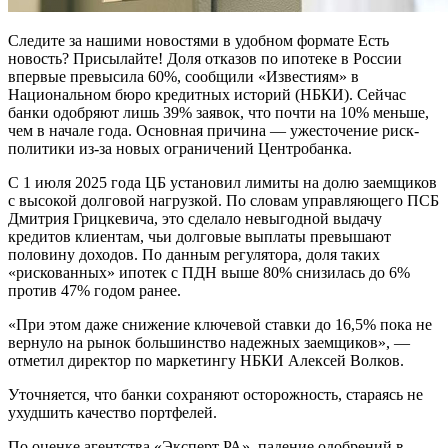
Следите за нашими новостями в удобном формате Есть
новость? Присылайте! Доля отказов по ипотеке в России
впервые превысила 60%, сообщили «Известиям» в
Национальном бюро кредитных историй (НБКИ). Сейчас
банки одобряют лишь 39% заявок, что почти на 10% меньше,
чем в начале года. Основная причина — ужесточение риск-
политики из-за новых ограничений Центробанка.
С 1 июля 2025 года ЦБ установил лимиты на долю заемщиков
с высокой долговой нагрузкой. По словам управляющего ПСБ
Дмитрия Грицкевича, это сделало невыгодной выдачу
кредитов клиентам, чьи долговые выплаты превышают
половину доходов. По данным регулятора, доля таких
«рискованных» ипотек с ПДН выше 80% снизилась до 6%
против 47% годом ранее.
«При этом даже снижение ключевой ставки до 16,5% пока не
вернуло на рынок большинство надежных заемщиков», —
отметил директор по маркетингу НБКИ Алексей Волков.
Уточняется, что банки сохраняют осторожность, стараясь не
ухудшить качество портфелей.
По оценке агентства «Эксперт РА», падение одобрений в