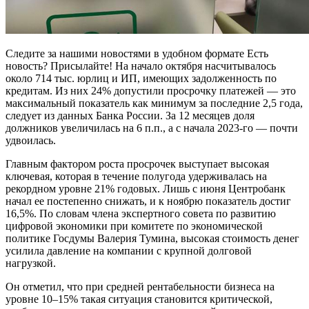
Следите за нашими новостями в удобном формате Есть
новость? Присылайте! На начало октября насчитывалось
около 714 тыс. юрлиц и ИП, имеющих задолженность по
кредитам. Из них 24% допустили просрочку платежей — это
максимальный показатель как минимум за последние 2,5 года,
следует из данных Банка России. За 12 месяцев доля
должников увеличилась на 6 п.п., а с начала 2023-го — почти
удвоилась.
Главным фактором роста просрочек выступает высокая
ключевая, которая в течение полугода удерживалась на
рекордном уровне 21% годовых. Лишь с июня Центробанк
начал ее постепенно снижать, и к ноябрю показатель достиг
16,5%. По словам члена экспертного совета по развитию
цифровой экономики при комитете по экономической
политике Госдумы Валерия Тумина, высокая стоимость денег
усилила давление на компании с крупной долговой
нагрузкой.
Он отметил, что при средней рентабельности бизнеса на
уровне 10–15% такая ситуация становится критической,