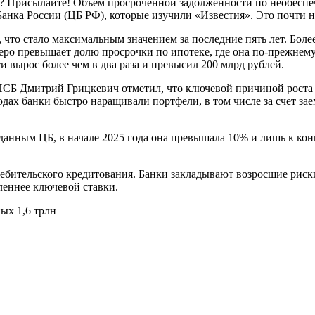
? Присылайте! Объем просроченной задолженности по необеспеч
Банка России (ЦБ РФ), которые изучили «Известия». Это почти н
 что стало максимальным значением за последние пять лет. Боле
тверо превышает долю просрочки по ипотеке, где она по-прежнем
и вырос более чем в два раза и превысил 200 млрд рублей.
СБ Дмитрий Грицкевич отметил, что ключевой причиной роста 
дах банки быстро наращивали портфели, в том числе за счет за
нным ЦБ, в начале 2025 года она превышала 10% и лишь к концу
ебительского кредитования. Банки закладывают возросшие риски
леннее ключевой ставки.
ых 1,6 трлн