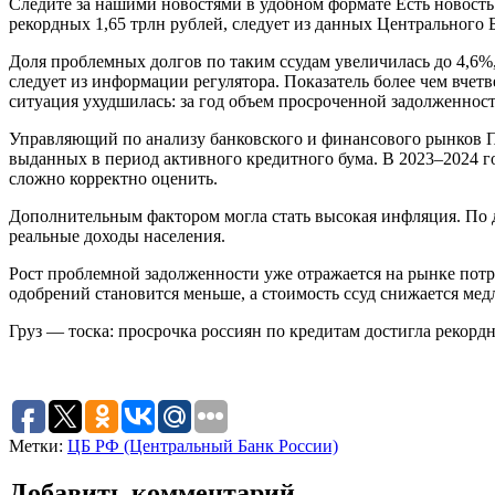
Следите за нашими новостями в удобном формате Есть новость
рекордных 1,65 трлн рублей, следует из данных Центрального 
Доля проблемных долгов по таким ссудам увеличилась до 4,6%,
следует из информации регулятора. Показатель более чем вче
ситуация ухудшилась: за год объем просроченной задолженност
Управляющий по анализу банковского и финансового рынков П
выданных в период активного кредитного бума. В 2023–2024 го
сложно корректно оценить.
Дополнительным фактором могла стать высокая инфляция. По да
реальные доходы населения.
Рост проблемной задолженности уже отражается на рынке потр
одобрений становится меньше, а стоимость ссуд снижается мед
Груз — тоска: просрочка россиян по кредитам достигла рекордн
Метки:
ЦБ РФ (Центральный Банк России)
Добавить комментарий