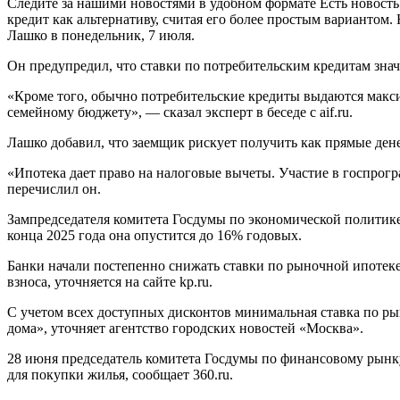
Следите за нашими новостями в удобном формате Есть новость
кредит как альтернативу, считая его более простым вариантом
Лашко в понедельник, 7 июля.
Он предупредил, что ставки по потребительским кредитам знач
«Кроме того, обычно потребительские кредиты выдаются макси
семейному бюджету», — сказал эксперт в беседе с aif.ru.
Лашко добавил, что заемщик рискует получить как прямые ден
«Ипотека дает право на налоговые вычеты. Участие в госпрог
перечислил он.
Зампредседателя комитета Госдумы по экономической политике
конца 2025 года она опустится до 16% годовых.
Банки начали постепенно снижать ставки по рыночной ипотеке.
взноса, уточняется на сайте kp.ru.
С учетом всех доступных дисконтов минимальная ставка по ры
дома», уточняет агентство городских новостей «Москва».
28 июня председатель комитета Госдумы по финансовому рынку
для покупки жилья, сообщает 360.ru.