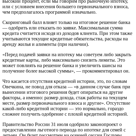
высокий процент, если мы говорим про рыночную ипотеку,
или с условием внесения большего первоначального взноса,
чем предполагалось программой изначально.
Скоринговый балл влияет только на итоговое решение банка
— одобрить или отказать по заявке. Максимальная сумма
кредита считается исходя из доходов клиента. При этом также
учитываются текущие кредитные обязательства, расходы на
аренду жилья и алименты (при наличии).
«Перед подачей заявки на ипотеку мы советуем либо закрыть
кредитные карты, либо максимально снизить лимиты. Это
может повлиять на решение банка и увеличить шансы на
получение более высокой суммы», — прокомментировал он.
Что касается отсутствия кредитной истории, это, по словам
Овечкина, не повод для отказа — «в данном случае банк при
вынесении итогового решения будет опираться на другие
факторы, а именно: размер дохода, стаж работы на текущем
месте, размер первоначального взноса и другие». Отсутствие
какой-либо кредитной истории — это нормально, гораздо
сложнее получить одобрение с плохой кредитной историей.
Правительство России 31 июля одобрило законопроект о
предоставлении льготного периода по ипотеке для семей с
детьми. Он будет рассмотрен на осенней сессии Госдумы.