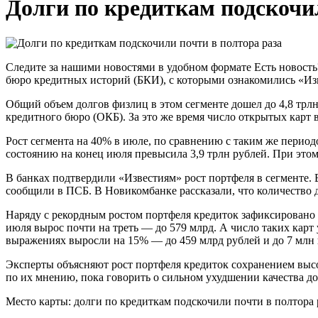
Долги по кредиткам подскочи
Следите за нашими новостями в удобном формате Есть новость
бюро кредитных историй (БКИ), с которыми ознакомились «Из
Общий объем долгов физлиц в этом сегменте дошел до 4,8 трлн
кредитного бюро (ОКБ). За это же время число открытых карт 
Рост сегмента на 40% в июле, по сравнению с таким же перио
состоянию на конец июля превысила 3,9 трлн рублей. При этом
В банках подтвердили «Известиям» рост портфеля в сегменте.
сообщили в ПСБ. В Новикомбанке рассказали, что количество д
Наряду с рекордным ростом портфеля кредиток зафиксировано 
июля вырос почти на треть — до 579 млрд. А число таких кар
выражениях выросли на 15% — до 459 млрд рублей и до 7 млн 
Эксперты объясняют рост портфеля кредиток сохранением выс
по их мнению, пока говорить о сильном ухудшении качества дол
Место карты: долги по кредиткам подскочили почти в полтора 