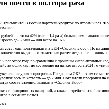
ли почти в полтора раза
? Присылайте! В России портфель кредиток по итогам июля 2024
вестия».
 рублей — это на 42% (или в 1,4 раза) больше, чем в аналогично
выросло до 82 млн — или всего на 16%.
дом 2023 года, подтвердили и в БКИ «Скоринг Бюро». По их дан
 количество выданного «пластика» растет медленнее — лишь на 
 В июле этого года по сравнению с прошлым число активных кре
ействующих карт по состоянию на начало августа 2024-го увели
увеличение уровня просрочки. По данным ОКБ, в этом сегменте
т увеличилось на четверть — до 7 млн. Показатели просрочки на
штук соответственно, заявили в «Скоринг Бюро».
оких инфляционных ожиданий, а также потребительской активно
гов в сегменте нельзя.
раза