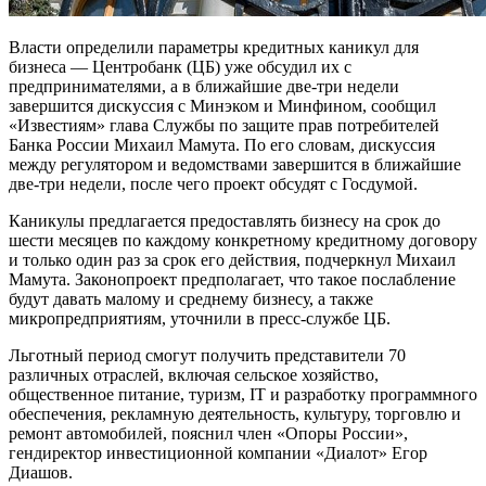
Власти определили параметры кредитных каникул для
бизнеса — Центробанк (ЦБ) уже обсудил их с
предпринимателями, а в ближайшие две-три недели
завершится дискуссия с Минэком и Минфином, сообщил
«Известиям» глава Службы по защите прав потребителей
Банка России Михаил Мамута. По его словам, дискуссия
между регулятором и ведомствами завершится в ближайшие
две-три недели, после чего проект обсудят с Госдумой.
Каникулы предлагается предоставлять бизнесу на срок до
шести месяцев по каждому конкретному кредитному договору
и только один раз за срок его действия, подчеркнул Михаил
Мамута. Законопроект предполагает, что такое послабление
будут давать малому и среднему бизнесу, а также
микропредприятиям, уточнили в пресс-службе ЦБ.
Льготный период смогут получить представители 70
различных отраслей, включая сельское хозяйство,
общественное питание, туризм, IT и разработку программного
обеспечения, рекламную деятельность, культуру, торговлю и
ремонт автомобилей, пояснил член «Опоры России»,
гендиректор инвестиционной компании «Диалот» Егор
Диашов.